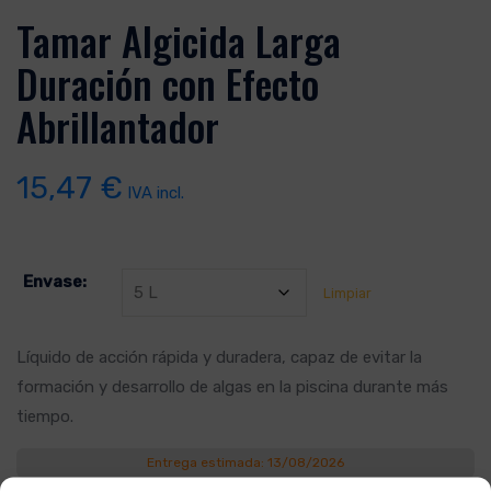
Tamar Algicida Larga
Duración con Efecto
Abrillantador
15,47
€
IVA incl.
Envase:
Limpiar
Líquido de acción rápida y duradera, capaz de evitar la
formación y desarrollo de algas en la piscina durante más
tiempo.
Entrega estimada: 13/08/2026