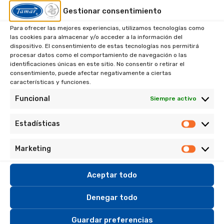
Tamar
Gestionar consentimiento
AÑADIR AL CARRITO
Algicida
Larga
Para ofrecer las mejores experiencias, utilizamos tecnologías como
Duración
las cookies para almacenar y/o acceder a la información del
SKU:
dispositivo. El consentimiento de estas tecnologías nos permitirá
con
1220161050
procesar datos como el comportamiento de navegación o las
Efecto
identificaciones únicas en este sitio. No consentir o retirar el
Abrillantador
consentimiento, puede afectar negativamente a ciertas
Categoría:
Algicidas
cantidad
características y funciones.
Etiquetas:
Producto líquido
,
Producto para tratamientos de
Funcional
Siempre activo
mantenimiento.
Estadísticas
Estadís
DESCRIPCIÓN
INFORMACIÓN ADICIONAL
Marketing
Marketi
Aceptar todo
Descripción
Denegar todo
1. Descripción y Aplicación
Guardar preferencias
Alguicida acuoso de acción rápida, capaz de evitar la