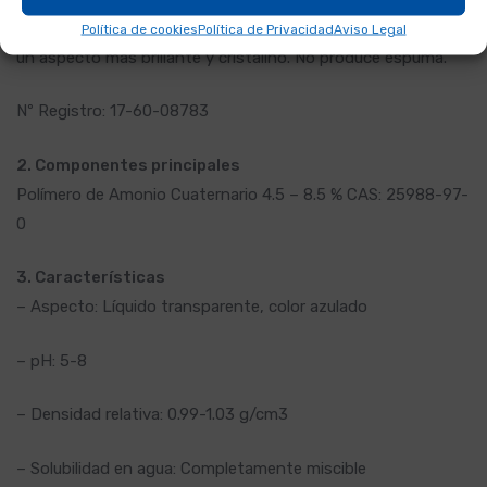
formación y desarrollo de algas en la piscina, dando al agua
Política de cookies
Política de Privacidad
Aviso Legal
un aspecto más brillante y cristalino. No produce espuma.
Nº Registro: 17-60-08783
2. Componentes principales
Polímero de Amonio Cuaternario 4.5 – 8.5 % CAS: 25988-97-
0
3. Características
– Aspecto: Líquido transparente, color azulado
– pH: 5-8
– Densidad relativa: 0.99-1.03 g/cm3
– Solubilidad en agua: Completamente miscible