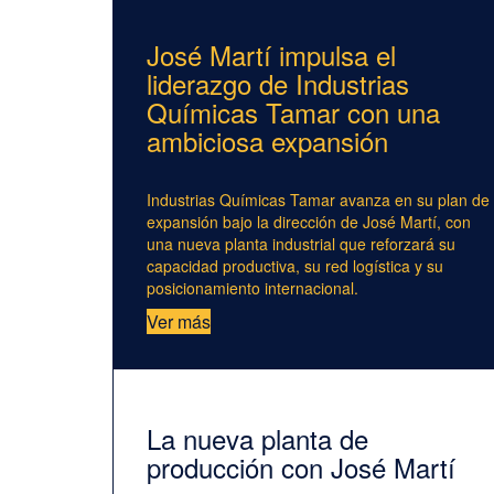
José Martí impulsa el
liderazgo de Industrias
Químicas Tamar con una
ambiciosa expansión
Industrias Químicas Tamar avanza en su plan de
expansión bajo la dirección de José Martí, con
una nueva planta industrial que reforzará su
capacidad productiva, su red logística y su
posicionamiento internacional.
Ver más
La nueva planta de
producción con José Martí