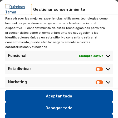
Gestionar consentimiento
Para ofrecer las mejores experiencias, utilizamos tecnologías como
Tamar Limpiafondos de
las cookies para almacenar y/o acceder a la información del
dispositivo. El consentimiento de estas tecnologías nos permitirá
Aluminio
procesar datos como el comportamiento de navegación o las
identificaciones únicas en este sitio. No consentir o retirar el
consentimiento, puede afectar negativamente a ciertas
23,23
€
características y funciones.
IVA incl.
Funcional
Siempre activo
Limpiafondos de Aluminio para piscinas
Estadísticas
Estadís
Sin existencias
Marketing
Marketi
SKU:
1160500000
Aceptar todo
Categoría:
Accesorios
Denegar todo
Etiqueta:
Producto para el mantenimiento del agua de la piscina