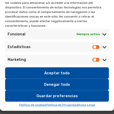
las cookies para almacenar y/o acceder a la información del
El Blue Clear es un clarificante apto para dar a la piscina un
dispositivo. El consentimiento de estas tecnologías nos permitirá
aspecto transparente y brillante. Nuestro producto se
procesar datos como el comportamiento de navegación o las
identificaciones únicas en este sitio. No consentir o retirar el
desmarca de sus competidores por su modo de uso simple y
consentimiento, puede afectar negativamente a ciertas
efectivo, siendo mucho más efectivo en menor cantidad
características y funciones.
que los floculantes típicos.
Funcional
Siempre activo
Los ingredientes del BLUE CLEAR “Super Clarificante”,
Estadísticas
Estadís
actúan sobre los pequeños residuos de la piscina,
llevándolos al fondo para que puedan ser recogidos por los
Marketing
Marketi
filtros de arena. Evitando así la necesidad del uso robots
limpiadores o skimmers. Mantiene la piscina perfecta incluso
Aceptar todo
hasta 5 días. También actúa sobre los grupos fosfato
Denegar todo
presentes en disolución.
APTO PARA TODO TIPO DE PISCINAS.
Guardar preferencias
Política de cookies
Política de Privacidad
Aviso Legal
2. Principales componentes