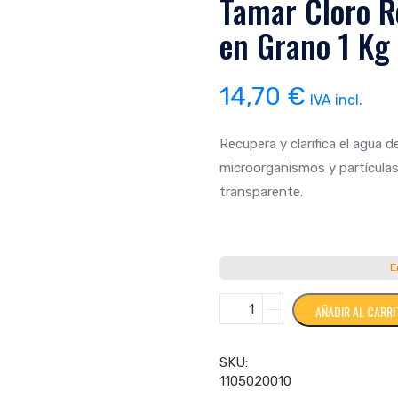
Tamar Cloro R
en Grano 1 Kg
14,70
€
IVA incl.
Recupera y clarifica el agua d
microorganismos y partículas
transparente.
E
Tamar
AÑADIR AL CARR
Cloro
Recuperador
para
SKU:
Piscinas
1105020010
en