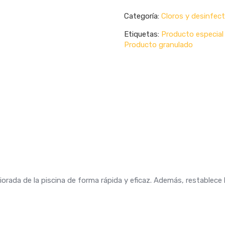
Grano
Categoría:
Cloros y desinfec
1
Kg
Etiquetas:
Producto especial
cantidad
Producto granulado
riorada de la piscina de forma rápida y eficaz. Además, restablece 