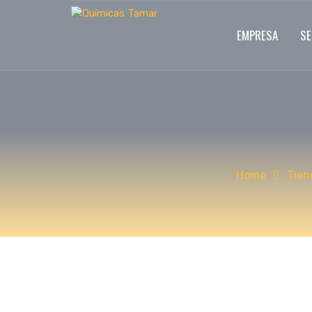
EMPRESA
S
Home
Tien