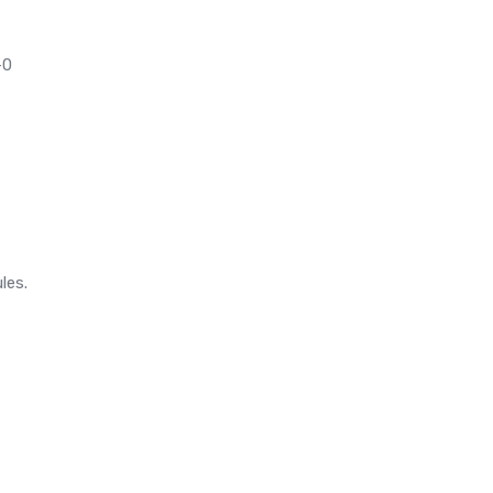
-0
les.