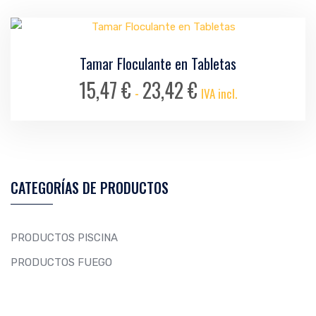
Tamar Floculante en Tabletas
15,47
€
23,42
€
Rango
-
IVA incl.
de
precios:
Este
desde
producto
15,47 €
tiene
hasta
CATEGORÍAS DE PRODUCTOS
múltiples
23,42 €
variantes.
Las
PRODUCTOS PISCINA
opciones
PRODUCTOS FUEGO
se
pueden
elegir