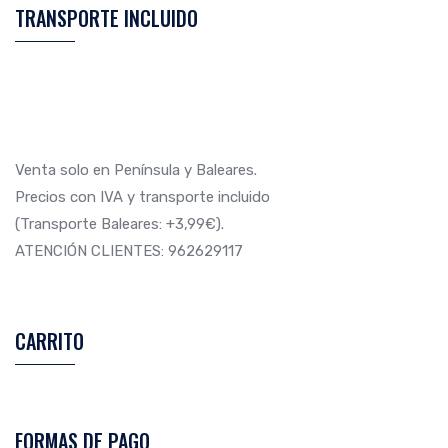
en
TRANSPORTE INCLUIDO
la
página
de
producto
Venta solo en Península y Baleares.
Precios con IVA y transporte incluido
(Transporte Baleares: +3,99€).
ATENCIÓN CLIENTES: 962629117
CARRITO
FORMAS DE PAGO