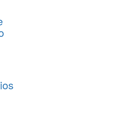
e
o
ios