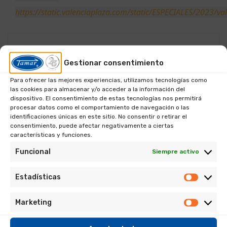
https://static.valenciaplaza.com/static/ESPECIALES/2023/v
Previous Article:
Gestionar consentimiento
Tamar estará en Eurobrico 2022
Para ofrecer las mejores experiencias, utilizamos tecnologías como
las cookies para almacenar y/o acceder a la información del
dispositivo. El consentimiento de estas tecnologías nos permitirá
Next Article
procesar datos como el comportamiento de navegación o las
identificaciones únicas en este sitio. No consentir o retirar el
Tamar en Valencia City
consentimiento, puede afectar negativamente a ciertas
características y funciones.
Funcional
Siempre activo
Estadísticas
CATEGORÍAS DE PRODUCTOS
Estadís
Marketing
Marketi
PRODUCTOS PISCINA